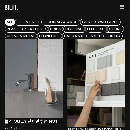
ALL
TILE & BATH
FLOORING & WOOD
PAINT & WALLPAPER
PLASTER & EXTERIOR
BRICK
LIGHTING
ELECTRIC
STONE
GLASS & METAL
FURNITURE
HARDWARE
FABRIC
LIBRARY
볼라 VOLA 단세면수전 HV1
2026. 07. 29